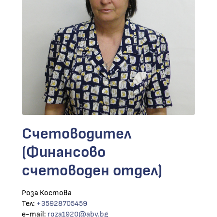
Счетоводител
(Финансово
счетоводен отдел)
Роза Костова
Тел:
+35928705459
e-mail:
roza1920@abv.bg