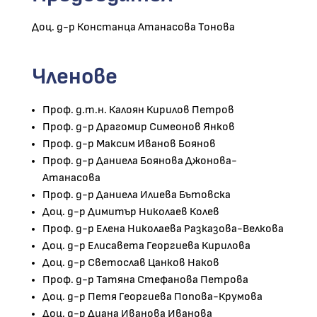
Доц. д-р Констанца Атанасова Тонова
Членове
Проф. д.т.н. Калоян Кирилов Петров
Проф. д-р Драгомир Симеонов Янков
Проф. д-р Максим Иванов Боянов
Проф. д-р Даниела Боянова Джонова-
Атанасова
Проф. д-р Даниела Илиева Бътовска
Доц. д-р Димитър Николаев Колев
Проф. д-р Елена Николаева Разказова-Велкова
Доц. д-р Елисавета Георгиева Кирилова
Доц. д-р Светослав Цанков Наков
Проф. д-р Татяна Стефанова Петрова
Доц. д-р Петя Георгиева Попова-Крумова
Доц. д-р Диана Иванова Иванова