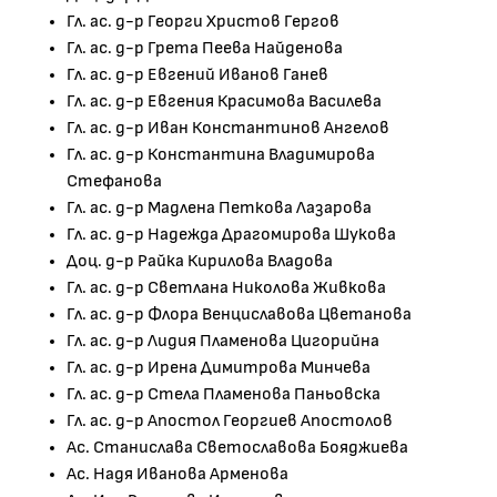
Гл. ас. д-р Георги Христов Гергов
Гл. ас. д-р Грета Пеева Найденова
Гл. ас. д-р Евгений Иванов Ганев
Гл. ас. д-р Евгения Красимова Василева
Гл. ас. д-р Иван Константинов Ангелов
Гл. ас. д-р Константина Владимирова
Стефанова
Гл. ас. д-р Мадлена Петкова Лазарова
Гл. ас. д-р Надежда Драгомирова Шукова
Доц. д-р Райка Кирилова Владова
Гл. ас. д-р Светлана Николова Живкова
Гл. ас. д-р Флора Венциславова Цветанова
Гл. ас. д-р Лидия Пламенова Цигорийна
Гл. ас. д-р Ирена Димитрова Минчева
Гл. ас. д-р Стела Пламенова Паньовска
Гл. ас. д-р Апостол Георгиев Апостолов
Ас. Станислава Светославова Бояджиева
Ас. Надя Иванова Арменова