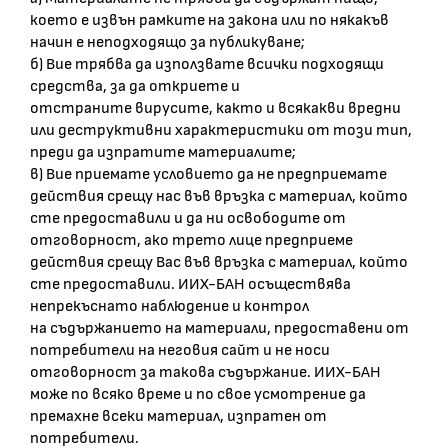
което е извън рамките на закона или по някакъв
начин е неподходящо за публикуване;
б) Вие трябва да използвате всички подходящи
средства, за да откриете и
отстраните вирусите, както и всякакви вредни
или деструктивни характеристики от този тип,
преди да изпратите материалите;
в) Вие приемате условието да не предприемате
действия срещу нас във връзка с материал, който
сте предоставили и да ни освободите от
отговорност, ако трето лице предприеме
действия срещу Вас във връзка с материал, който
сте предоставили. ИИХ-БАН осъществява
непрекъснато наблюдение и контрол
на съдържанието на материали, предоставени от
потребители на неговия сайт и не носи
отговорност за такова съдържание. ИИХ-БАН
може по всяко време и по свое усмотрение да
премахне всеки материал, изпратен от
потребители.