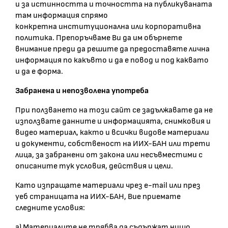
и за истинността и точността на публикуваната
там информация спрямо
конкретна институционална или корпоративна
политика. Препоръчваме Ви да им обърнете
внимание преди да решите да предоставяте лична
информация по какъвто и да е повод и под каквато
и да е форма.
Забранена и непозволена употреба
При ползването на този сайт се задължавате да не
използвате данните и информацията, снимковия и
видео материал, както и всички видове материали
и документи, собственост на ИИХ-БАН или трети
лица, за забранени от закона или несъвместими с
описаните тук условия, действия и цели.
Като изпращате материали чрез e-mail или през
уеб страницата на ИИХ-БАН, Вие приемате
следните условия:
а) Материалите не трябва да съдържат нищо,