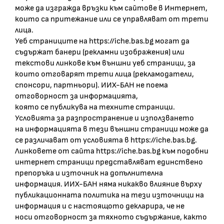
може да изгражда връзки към сайтове в Интернет,
които са притежание или се управляват от трети
лица.
Уеб страниците на https://iche.bas.bg могат да
съдържат банери (рекламни изображения) или
текстови линкове към външни уеб страници, за
които отговарят трети лица (рекламодатели,
спонсори, партньори). ИИХ-БАН не поема
отговорност за информацията,
която се публикува на техните страници.
Условията за разпространение и използването
на информацията в тези външни страници може да
се различават от условията в https://iche.bas.bg.
Линковете от сайта https://iche.bas.bg към подобни
интернет страници представляват единствено
препоръка и източник на допълнителна
информация. ИИХ-БАН няма никакво влияние върху
публикационната политика на тези източници на
информация и с настоящото декларира, че не
носи отговорност за тяхното съдържание, както