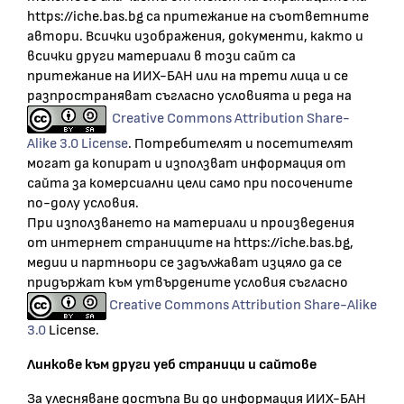
https://iche.bas.bg са притежание на съответните
автори. Всички изображения, документи, както и
всички други материали в този сайт са
притежание на ИИХ-БАН или на трети лица и се
разпространяват съгласно условията и реда на
Creative Commons Attribution Share-
Alike 3.0 License
. Потребителят и посетителят
могат да копират и използват информация от
сайта за комерсиални цели само при посочените
по-долу условия.
При използването на материали и произведения
от интернет страниците на https://iche.bas.bg,
медии и партньори се задължават изцяло да се
придържат към утвърдените условия съгласно
Creative Commons Attribution Share-Alike
3.0
License.
Линкове към други уеб страници и сайтове
За улесняване достъпа Ви до информация ИИХ-БАН