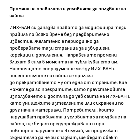
Промяна на правилата и условията за ползване на
сайта
ИИХ-БАН си запазва правото да модифицира тези
правила по всяко време без предварително
известие. Желателно е периодично да
проверявате тази страница за извършени
корекции и допълнения. Направените промени
влизат в сила в момента на публикуването им.
Настоящото споразумение между ИИХ-БАН и
посетителите на сайта се прилага
до прекратяването му от една от страните. Вие
можете да го прекратите, като преустановите
използването и достъпа до уеб сайта на ИИХ-БАН и
като унищожите изтеглените или съхранени по
друг начин материали. Потребители, които
нарушават правилата и условията за ползване на
сайта, ще бъдат предупреждавани и при
повторно нарушение и в случай, че продължат
съзнателно да не ги спазват, ще бъдат обект