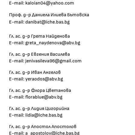
E-mail: kaloian04@yahoo.com
Проф. д-р Даниела Илиева Бътовска
E-mail: danibat@iche.bas.bg
Гл. ас. д-р Грета Найденова
E-mail: greta_naydenova@abv.bg
Гл. ас. д-р Евгения Василева
E-mail: jenivasileva96@gmail.com
Гл. ас. д-р Иван Ангелов
E-mail: yeraodos@abv.bg
Гл. ас. д-р Флора Цветанова
E-mail: florablue@abv.bg
Гл. ас. д-р Лидия Цигорийна
E-mail: lidia@iche.bas.bg
Гл. ас. д-р Апостол Апостолов
E-mail: a_apostolov@iche.bas.bg